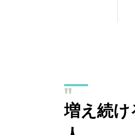
ホテル事業
み
"
増え続け
人