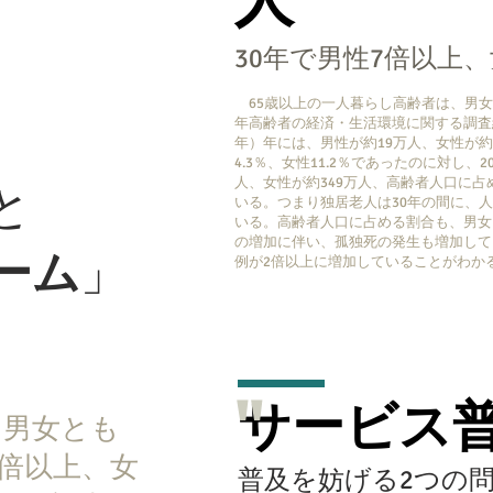
30年で男性7倍以上、
65歳以上の一人暮らし高齢者は、男
年高齢者の経済・生活環境に関する調査結
年）年には、男性が約19万人、女性が約
4.3％、女性11.2％であったのに対し、2
人、女性が約349万人、高齢者人口に占め
と
いる。つまり独居老人は30年の間に、
いる。高齢者人口に占める割合も、男女
の増加に伴い、孤独死の発生も増加して
ーム
」
例が2倍以上に増加していることがわか
"
サービス
、男女とも
7倍以上、女
普及を妨げる2つの