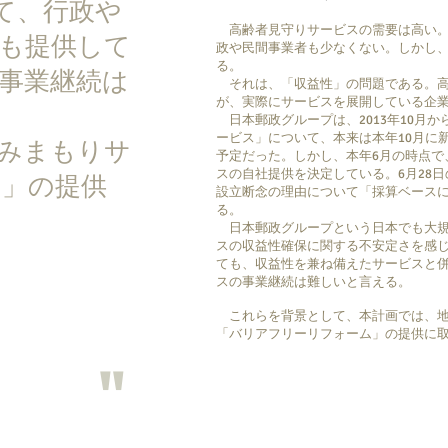
て、行政や
高齢者見守りサービスの需要は高い。
も提供して
政や民間事業者も少なくない。しかし
る。
事業継続は
それは、「収益性」の問題である。高
が、実際にサービスを展開している企
日本郵政グループは、2013年10月
ービス」について、本来は本年10月に
「みまもりサ
予定だった。しかし、本年6月の時点で
スの自社提供を決定している。6月28
ム」の提供
設立断念の理由について「採算ベース
る。
日本郵政グループという日本でも大規
スの収益性確保に関する不安定さを感
ても、収益性を兼ね備えたサービスと
スの事業継続は難しいと言える。
これらを背景として、本計画では、地
「バリアフリーリフォーム」の提供に
"