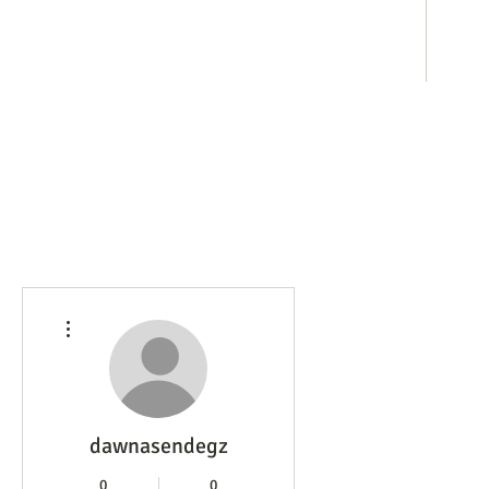
ホテル事業
み
その他
dawnasendegz
0
0