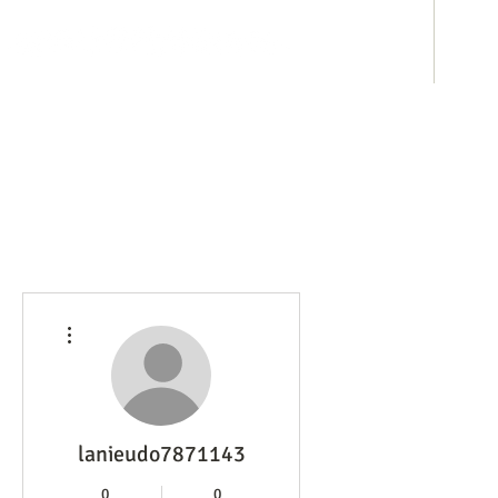
ホテル事業
み
その他
lanieudo7871143
0
0