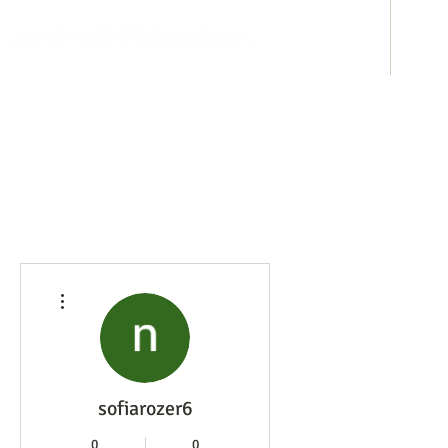
ホテル事業
み
その他
sofiarozer6
0
0