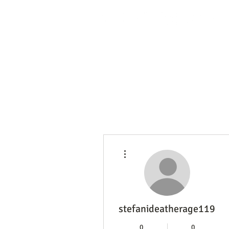
その他
stefanideatherage11922
0
0