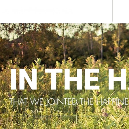
ホテル事業
み
IN THE 
THAT WE JOINTED THE HAPPIN