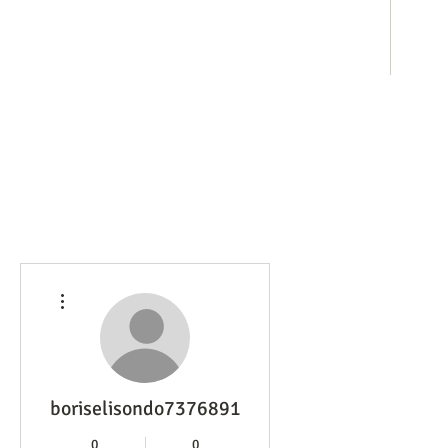
ホテル事業
み
その他
boriselisondo7376891
0
0