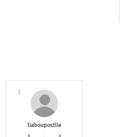
ホテル事業
み
その他
liaboupostlie
0
0